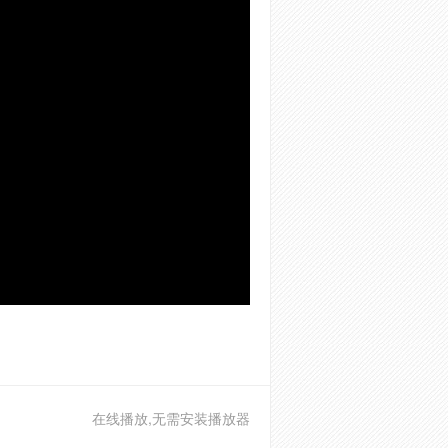
在线播放,无需安装播放器