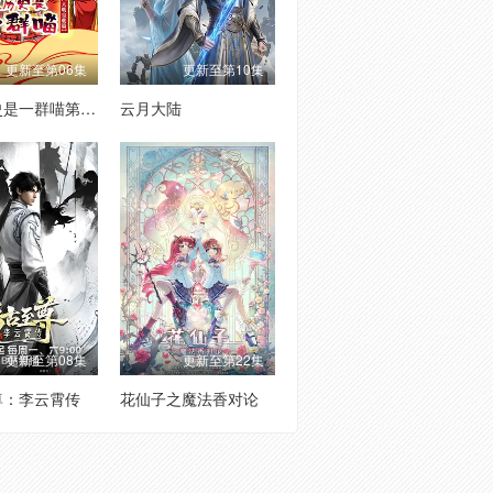
更新至第06集
更新至第10集
如果历史是一群喵第十三季
云月大陆
更新至第08集
更新至第22集
尊：李云霄传
花仙子之魔法香对论