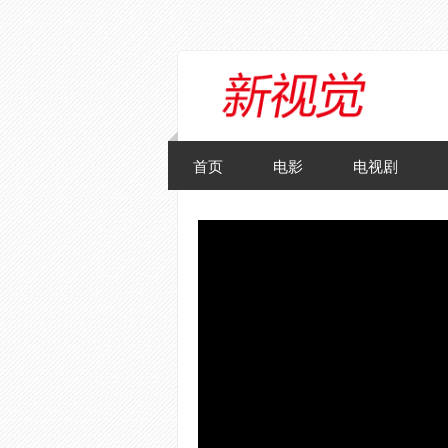
首页
电影
电视剧