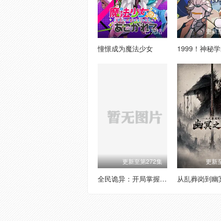
已完结
更新
憧憬成为魔法少女
更新至第272集
更新
全民诡异：开局掌握零元购动态漫
从乱葬岗到幽