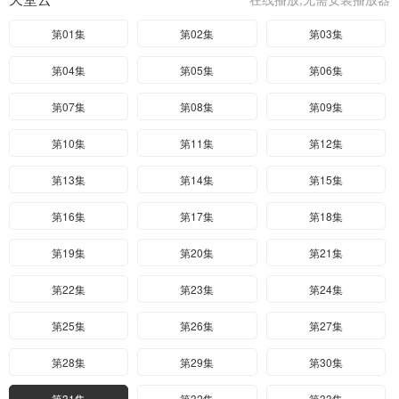
第01集
第02集
第03集
第04集
第05集
第06集
第07集
第08集
第09集
第10集
第11集
第12集
第13集
第14集
第15集
第16集
第17集
第18集
第19集
第20集
第21集
第22集
第23集
第24集
第25集
第26集
第27集
第28集
第29集
第30集
第31集
第32集
第33集