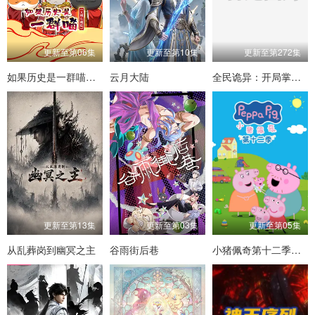
更新至第06集
更新至第10集
更新至第272集
如果历史是一群喵第十三季
云月大陆
全民诡异：开局掌握零元购动态漫
更新至第13集
更新至第03集
更新至第05集
从乱葬岗到幽冥之主
谷雨街后巷
小猪佩奇第十二季国语