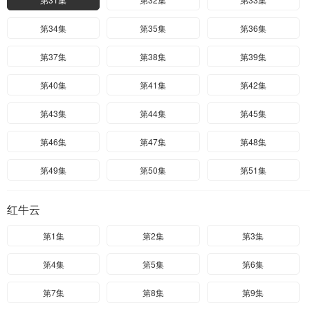
第34集
第35集
第36集
第37集
第38集
第39集
第40集
第41集
第42集
第43集
第44集
第45集
第46集
第47集
第48集
第49集
第50集
第51集
红牛云
第1集
第2集
第3集
第4集
第5集
第6集
第7集
第8集
第9集