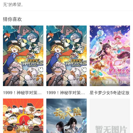
无”的希望。
猜你喜欢
更新至第03集
更新至第03集
更新至第13集
1999！神秘学对策部国语
1999！神秘学对策部英语
星卡梦少女5奇迹绽放