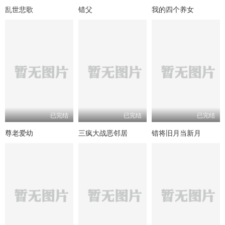
乱世悲歌
错父
我的四个养女
已完结
已完结
已完结
尊老爱幼
三疯大战恶邻居
错将旧月当新月