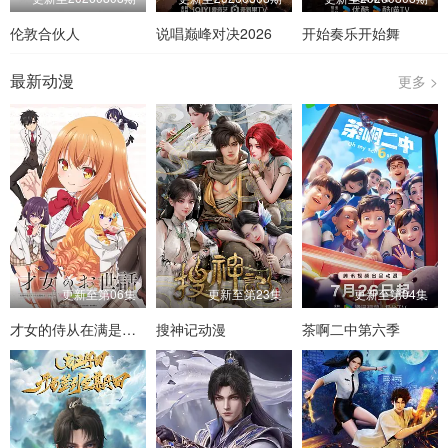
伦敦合伙人
说唱巅峰对决2026
开始奏乐开始舞
最新动漫
更多 >
更新至第06集
更新至第23集
更新至第04集
才女的侍从在满是高岭之花的贵族学校暗中照顾（毫无生活自理能力的）学院第一大小姐
搜神记动漫
茶啊二中第六季