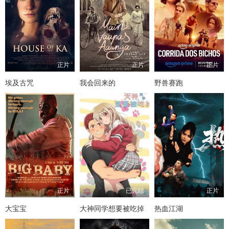
正片
正片
正片
埃及古咒
我会回来的
野兽赛跑
正片
已完结
正片
大宝宝
大神同学想要被吃掉
热血江湖