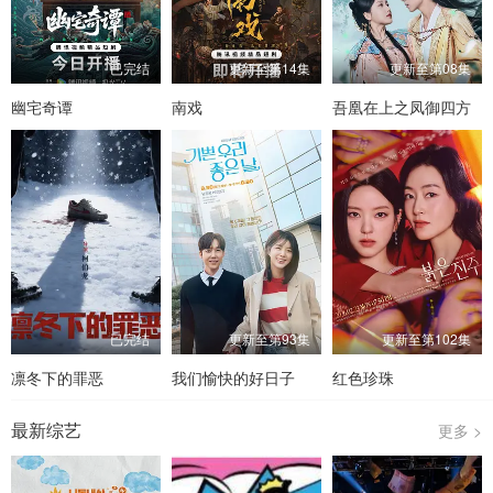
已完结
更新至第14集
更新至第08集
幽宅奇谭
南戏
吾凰在上之凤御四方
已完结
更新至第93集
更新至第102集
凛冬下的罪恶
我们愉快的好日子
红色珍珠
最新综艺
更多 >