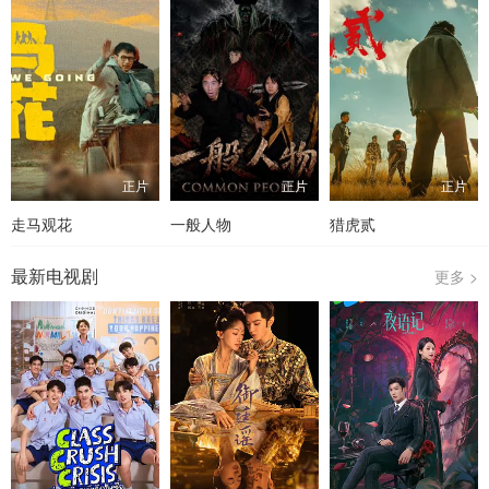
正片
正片
正片
走马观花
一般人物
猎虎贰
最新电视剧
更多 >