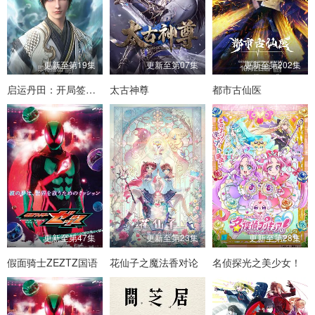
更新至第19集
更新至第07集
更新至第202集
启运丹田：开局签到至尊丹田
太古神尊
都市古仙医
更新至第47集
更新至第23集
更新至第28集
假面骑士ZEZTZ国语
花仙子之魔法香对论
名侦探光之美少女！