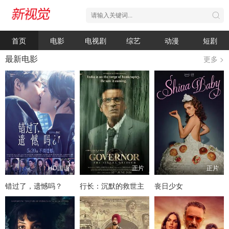
首页
电影
电视剧
综艺
动漫
短剧
最新电影
更多 >
HD国语
正片
正片
错过了，遗憾吗？
行长：沉默的救世主
丧日少女