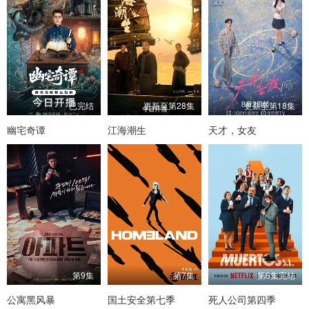
已完结
更新至第28集
更新至第18集
幽宅奇谭
江海潮生
天才，女友
第9集
第7集
第6集完结
公寓黑风暴
国土安全第七季
死人公司第四季