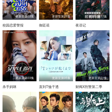
更新至第03集
更新至第21集
更新至第17集
校园恋爱警报
御廷谣
夜语记
更新至第03集
更新至第05集
更新至第01集
杀手妈咪
直到T恤干透
财阀X刑警第二季