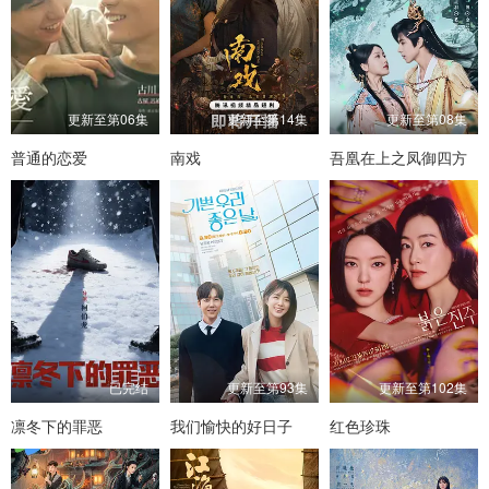
更新至第06集
更新至第14集
更新至第08集
普通的恋爱
南戏
吾凰在上之凤御四方
已完结
更新至第93集
更新至第102集
凛冬下的罪恶
我们愉快的好日子
红色珍珠