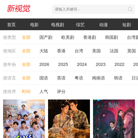
首页
电影
电视剧
综艺
动漫
短剧
按类型
全部
国产剧
欧美剧
香港剧
韩国剧
台湾
按地区
全部
大陆
香港
台湾
美国
法国
英国
按年份
全部
2026
2025
2024
2023
2022
2
按语言
全部
国语
英语
粤语
闽南语
韩语
日
按排序
时间
人气
评分