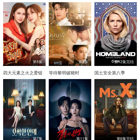
第5集
第8集
第12集完结
四大元素之火之爱链
等待黎明破晓时
国土安全第八季
第7集
第11集
第6集完结