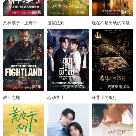
第4集
第6集
第4集
八神瑛子：上野中央署组织犯罪对策课
度假法则
现在不是出轨的问题
第2集
更新至第07集
更新至第10集
战斗之地
心动禁止
马背上的银行