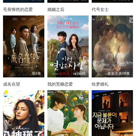
毛骨悚然的恋爱
婚姻之后
代号女士
第6集
已完结
更新至第08集
成名在望
我的荒糖恋爱
绘梦婚礼