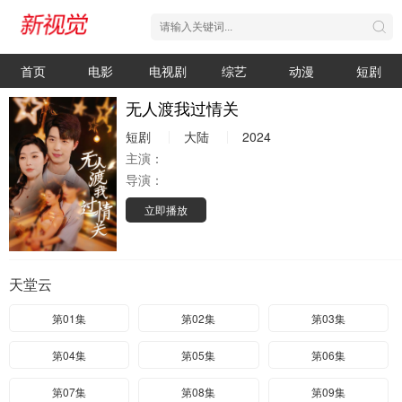
首页
电影
电视剧
综艺
动漫
短剧
无人渡我过情关
短剧
大陆
2024
主演：
导演：
立即播放
天堂云
第01集
第02集
第03集
第04集
第05集
第06集
第07集
第08集
第09集