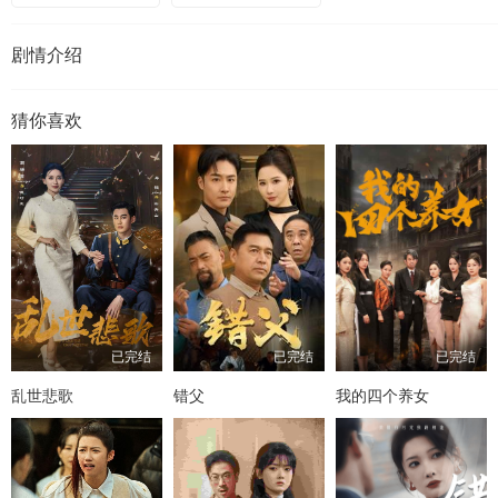
剧情介绍
猜你喜欢
已完结
已完结
已完结
乱世悲歌
错父
我的四个养女