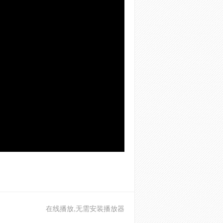
在线播放,无需安装播放器