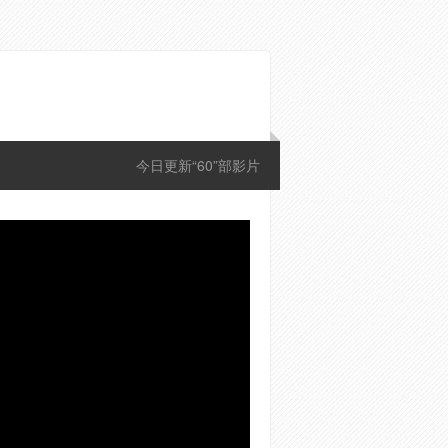
今日更新“60”部影片