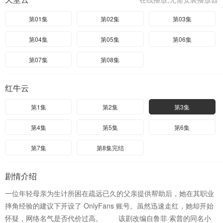
第01集
第02集
第03集
第04集
第05集
第06集
第07集
第08集
红牛云
第1集
第2集
第3集
第4集
第5集
第6集
第7集
第8集完结
剧情介绍
一位年轻母亲为生计所困在疏远已久的父亲提供帮助后，她在其职业
摔角经验的建议下开设了 OnlyFans 账号。虽然迅速走红，她却开始
怀疑，网络名气是否代价过高。 该剧改编自鲁菲·索普的同名小