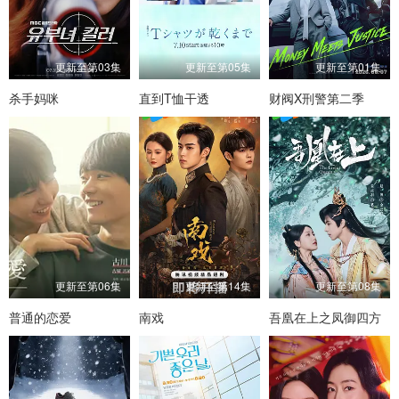
更新至第03集
更新至第05集
更新至第01集
杀手妈咪
直到T恤干透
财阀X刑警第二季
更新至第06集
更新至第14集
更新至第08集
普通的恋爱
南戏
吾凰在上之凤御四方