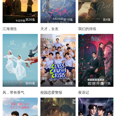
第26集
第16集
第4集
江海潮生
天才，女友
我们的排练
第95集
第3集
第17集
风，带有香气
校园恋爱警报
夜语记