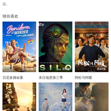
说。
猜你喜欢
第2集
第6集
第44集
贝尼多姆命案
末日地堡第三季
阿松与阿暖