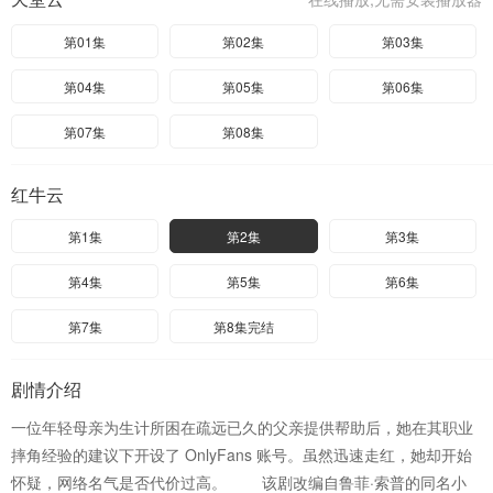
第01集
第02集
第03集
第04集
第05集
第06集
第07集
第08集
红牛云
第1集
第2集
第3集
第4集
第5集
第6集
第7集
第8集完结
剧情介绍
一位年轻母亲为生计所困在疏远已久的父亲提供帮助后，她在其职业
摔角经验的建议下开设了 OnlyFans 账号。虽然迅速走红，她却开始
怀疑，网络名气是否代价过高。 该剧改编自鲁菲·索普的同名小