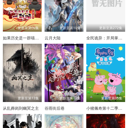
更新至第06集
更新至第10集
更新至第272集
如果历史是一群喵第十三季
云月大陆
全民诡异：开局掌握零元购动态漫
更新至第13集
更新至第03集
更新至第05集
从乱葬岗到幽冥之主
谷雨街后巷
小猪佩奇第十二季国语