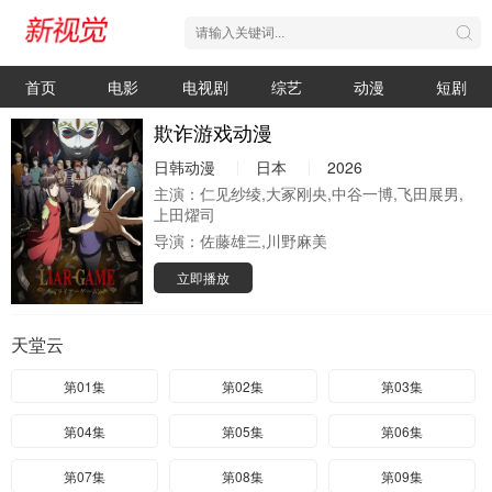
首页
电影
电视剧
综艺
动漫
短剧
欺诈游戏动漫
日韩动漫
日本
2026
主演：
仁见纱绫,大冢刚央,中谷一博,飞田展男,
上田燿司
导演：
佐藤雄三,川野麻美
立即播放
天堂云
第01集
第02集
第03集
第04集
第05集
第06集
第07集
第08集
第09集