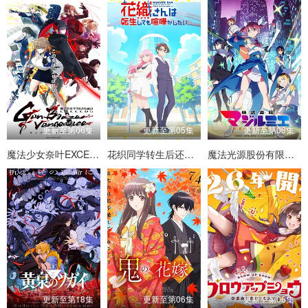
更新至第06集
更新至第05集
更新至第06集
魔法少女奈叶EXCEEDS Gun Blaze Vengeance
花织同学转生后还是想干架
魔法光源股份有限公司第二季
更新至第18集
更新至第06集
更新至第06集