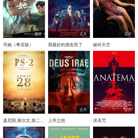
正片
正片
正片
寻她（粤语版）
我最好的朋友死了
破碎天空
正片
正片
正片
庞尼因,塞尔文,第二部分
上帝之怒
渎圣咒