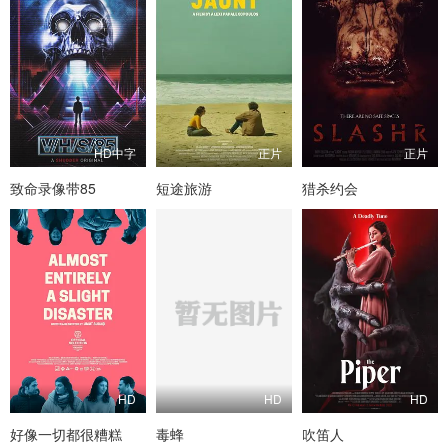
HD中字
正片
正片
致命录像带85
短途旅游
猎杀约会
HD
HD
HD
好像一切都很糟糕
毒蜂
吹笛人