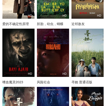
HD
HD
HD
爱的不确定性原理
胚胎，幼虫，蝴蝶
近邻敌友
HD
HD
正片
嗜血魔灵2023
风险社会
寻她 普通话版