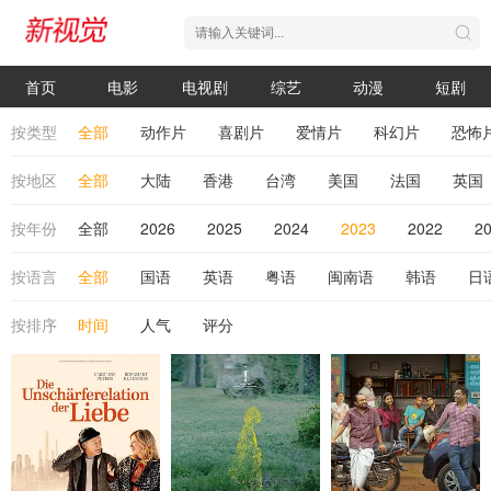
首页
电影
电视剧
综艺
动漫
短剧
按类型
全部
动作片
喜剧片
爱情片
科幻片
恐怖
按地区
全部
大陆
香港
台湾
美国
法国
英国
按年份
全部
2026
2025
2024
2023
2022
2
按语言
全部
国语
英语
粤语
闽南语
韩语
日
按排序
时间
人气
评分