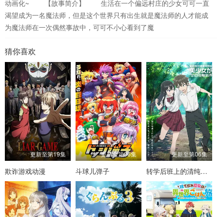
动画化~ 【故事简介】 生活在一个偏远村庄的少女可可一直
渴望成为一名魔法师，但是这个世界只有出生就是魔法师的人才能成
为魔法师在一次偶然事故中，可可不小心看到了魔
猜你喜欢
更新至第19集
更新至第06集
更新至第06集
欺诈游戏动漫
斗球儿弹子
转学后班上的清纯可爱美少女，竟是小时候玩在一起的哥儿们