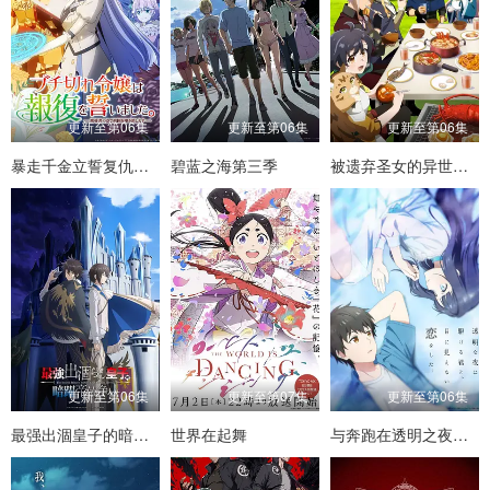
更新至第06集
更新至第06集
更新至第06集
暴走千金立誓复仇。～用魔导书之力碾碎祖国～
碧蓝之海第三季
被遗弃圣女的异世界美食之旅用隐藏技能召唤了露营车
更新至第06集
更新至第07集
更新至第06集
最强出涸皇子的暗跃帝位争夺
世界在起舞
与奔跑在透明之夜的你，谈一场看不见的恋爱