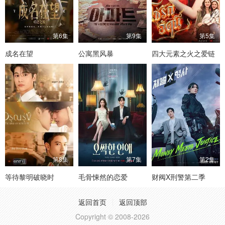
第6集
第9集
第5集
成名在望
公寓黑风暴
四大元素之火之爱链
第8集
第7集
第2集
等待黎明破晓时
毛骨悚然的恋爱
财阀X刑警第二季
返回首页
返回顶部
Copyright © 2008-2026