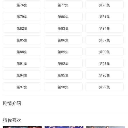
第76集
第77集
第78集
第79集
第80集
第81集
第82集
第83集
第84集
第85集
第86集
第87集
第88集
第89集
第90集
第91集
第92集
第93集
第94集
第95集
第96集
第97集
第98集
第99集
剧情介绍
猜你喜欢