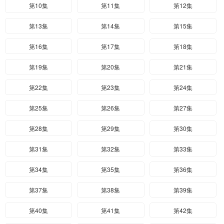
第10集
第11集
第12集
第13集
第14集
第15集
第16集
第17集
第18集
第19集
第20集
第21集
第22集
第23集
第24集
第25集
第26集
第27集
第28集
第29集
第30集
第31集
第32集
第33集
第34集
第35集
第36集
第37集
第38集
第39集
第40集
第41集
第42集