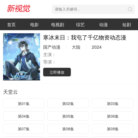
首页
电影
电视剧
综艺
动漫
短剧
寒冰末日：我屯了千亿物资动态漫
国产动漫
大陆
2024
主演：
导演：
立即播放
天堂云
第01集
第02集
第03集
第04集
第05集
第06集
第07集
第08集
第09集