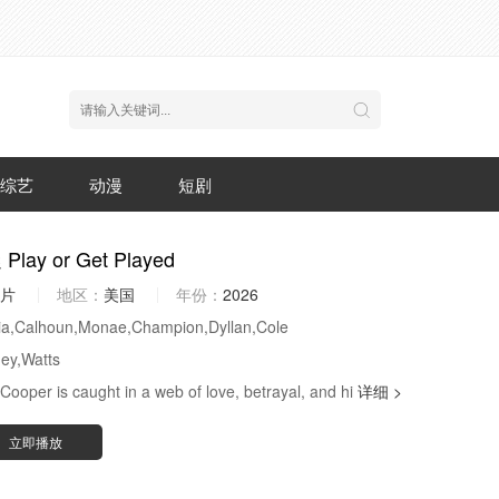
综艺
动漫
短剧
ay or Get Played
片
地区：
美国
年份：
2026
ia,Calhoun,Monae,Champion,Dyllan,Cole
ey,Watts
Cooper is caught in a web of love, betrayal, and hi
详细 >
立即播放