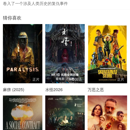
卷入了一个涉及人类历史的复仇事件
猜你喜欢
正片
HD国语
正片
麻痹 (2025)
水怪2026
万恶之恶