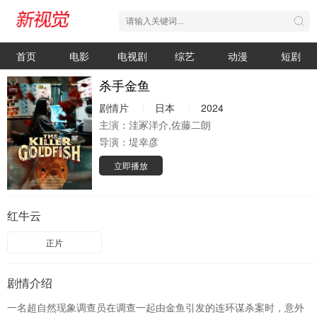
首页
电影
电视剧
综艺
动漫
短剧
杀手金鱼
剧情片
日本
2024
主演：
洼冢洋介,佐藤二朗
导演：
堤幸彦
立即播放
红牛云
正片
剧情介绍
一名超自然现象调查员在调查一起由金鱼引发的连环谋杀案时，意外