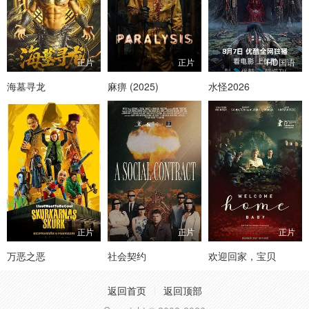
正片
正片
HD国语
海墓寻龙
麻痹 (2025)
水怪2026
正片
正片
正片
万恶之恶
社会契约
欢迎回家，宝贝
返回首页
返回顶部