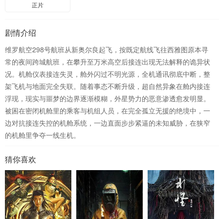
正片
剧情介绍
维罗航空298号航班从新奥尔良起飞，按既定航线飞往西雅图原本寻
常的夜间跨城航班，在攀升至万米高空后接连出现无法解释的诡异状
况。机舱仪表接连失灵，舱外闪过不明光源，全机通讯彻底中断，整
架飞机与地面完全失联。随着事态不断升级，超自然异象在舱内接连
浮现，现实与噩梦的边界逐渐模糊，外星势力的恶意渗透愈发明显。
被困在密闭机舱里的乘客与机组人员，在完全孤立无援的绝境中，一
边对抗接连失控的机舱系统，一边直面步步紧逼的未知威胁，在狭窄
的机舱里争夺一线生机。
猜你喜欢