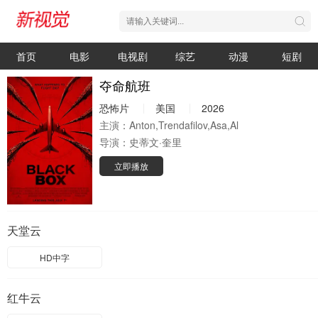
首页
电影
电视剧
综艺
动漫
短剧
夺命航班
恐怖片
美国
2026
主演：
Anton,Trendafilov,Asa,Al
导演：
史蒂文·奎里
立即播放
天堂云
HD中字
红牛云