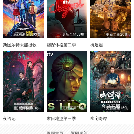
更新至第03集
更新至第08集
更新至第20集
斯图尔特未能拯救宇宙
谜探休格第二季
御廷谣
更新至第16集
更新至第06集
更新至第15集
夜语记
末日地堡第三季
幽宅奇谭
返回首页
返回顶部