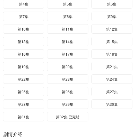
第4集
第5集
第6集
第7集
第8集
第9集
第10集
第11集
第12集
第13集
第14集
第15集
第16集
第17集
第18集
第19集
第20集
第21集
第22集
第23集
第24集
第25集
第26集
第27集
第28集
第29集
第30集
第31集
第32集 已完结
剧情介绍