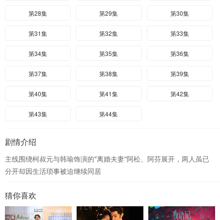
第28集
第29集
第30集
第31集
第32集
第33集
第34集
第35集
第36集
第37集
第38集
第39集
第40集
第41集
第42集
第43集
第44集
剧情介绍
主线围绕柯叔元与韩瑜饰演的"离婚夫妻"阿松、阿芬展开，两人虽已
分开却因生活琐事被迫继续同居
猜你喜欢