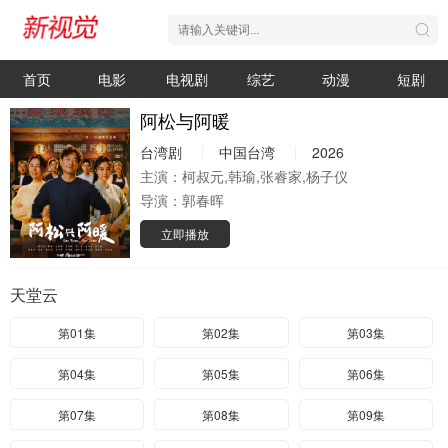
首页
电影
电视剧
综艺
动漫
短剧
阿松与阿暖
台湾剧
中国台湾
2026
主演：
柯叔元,韩瑜,张睿家,杨子仪
导演：
郭春晖
立即播放
天堂云
第01集
第02集
第03集
第04集
第05集
第06集
第07集
第08集
第09集