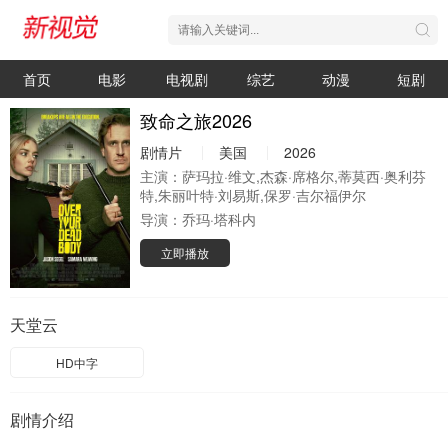
首页
电影
电视剧
综艺
动漫
短剧
致命之旅2026
剧情片
美国
2026
主演：
萨玛拉·维文,杰森·席格尔,蒂莫西·奥利芬
特,朱丽叶特·刘易斯,保罗·吉尔福伊尔
导演：
乔玛·塔科内
立即播放
天堂云
HD中字
剧情介绍