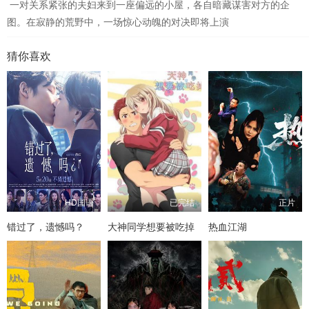
一对关系紧张的夫妇来到一座偏远的小屋，各自暗藏谋害对方的企
图。在寂静的荒野中，一场惊心动魄的对决即将上演
猜你喜欢
HD国语
已完结
正片
错过了，遗憾吗？
大神同学想要被吃掉
热血江湖