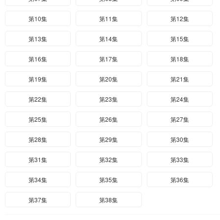
第10集
第11集
第12集
第13集
第14集
第15集
第16集
第17集
第18集
第19集
第20集
第21集
第22集
第23集
第24集
第25集
第26集
第27集
第28集
第29集
第30集
第31集
第32集
第33集
第34集
第35集
第36集
第37集
第38集