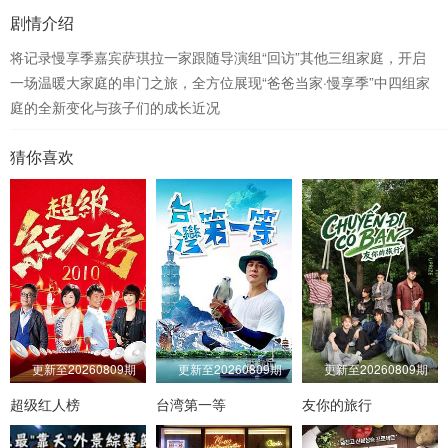
剧情介绍
将记录慢享季嘉宾萨琪拉一家跟随导演组“回访”其他三组家庭，开启
一场温暖大家庭的串门之旅，全方位展现“爸爸当家·慢享季”中四组家
庭的全新变化与孩子们的成长近况
猜你喜欢
更新至20260809期
更新至20260809期
更新至20260809期
超级红人榜
台湾第一等
友你的旅行