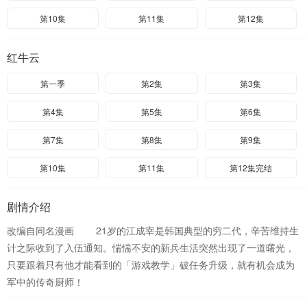
第10集
第11集
第12集
红牛云
第一季
第2集
第3集
第4集
第5集
第6集
第7集
第8集
第9集
第10集
第11集
第12集完结
剧情介绍
改编自同名漫画 21岁的江成宰是韩国典型的穷二代，辛苦维持生
计之际收到了入伍通知。惴惴不安的新兵生活突然出现了一道曙光，
只要跟着只有他才能看到的「游戏教学」破任务升级，就有机会成为
军中的传奇厨师！