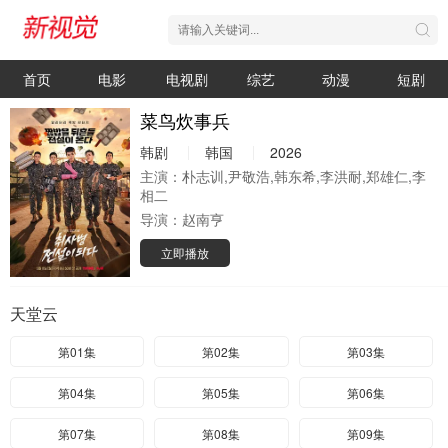
首页
电影
电视剧
综艺
动漫
短剧
菜鸟炊事兵
韩剧
韩国
2026
主演：
朴志训,尹敬浩,韩东希,李洪耐,郑雄仁,李
相二
导演：
赵南亨
立即播放
天堂云
第01集
第02集
第03集
第04集
第05集
第06集
第07集
第08集
第09集