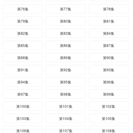
第76集
第77集
第78集
第79集
第80集
第81集
第82集
第83集
第84集
第85集
第86集
第87集
第88集
第89集
第90集
第91集
第92集
第93集
第94集
第95集
第96集
第97集
第98集
第99集
第100集
第101集
第102集
第103集
第104集
第105集
第106集
第107集
第108集