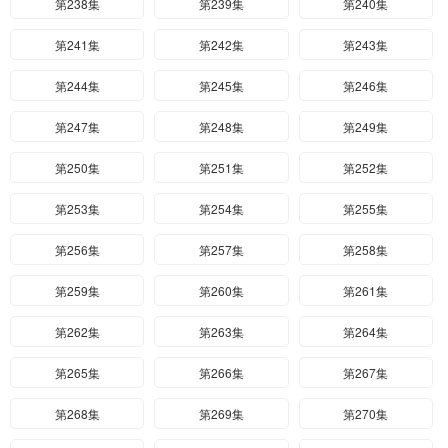
第238集
第239集
第240集
第241集
第242集
第243集
第244集
第245集
第246集
第247集
第248集
第249集
第250集
第251集
第252集
第253集
第254集
第255集
第256集
第257集
第258集
第259集
第260集
第261集
第262集
第263集
第264集
第265集
第266集
第267集
第268集
第269集
第270集